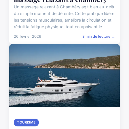
Un massage relaxant à Chambéry agit bien au-delà
du simple moment de détente. Cette pratique libère
les tensions musculaires, améliore la circulation et
réduit la fatigue physique, tout en apaisant le...
26 février 2026
3 min de lecture →
TOURISME