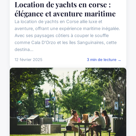
Location de yachts en corse :
élégance et aventure maritime
La location de yachts en Corse allie luxe et
aventure, offrant une expérience maritime inégalée.
Avec ses paysages côtiers à couper le souffle
comme Cala D'Orzo et les îles Sanguinaires, cette
destina...
12 février 2025
3 min de lecture →