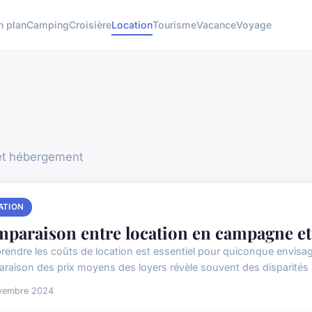
n plan
Camping
Croisière
Location
Tourisme
Vacance
Voyage
et hébergement
ATION
paraison entre location en campagne et l
endre les coûts de location est essentiel pour quiconque envisag
raison des prix moyens des loyers révèle souvent des disparités si
vembre 2024