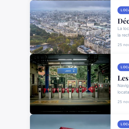
LOC
Déc
La lo
la re
25 no
LOC
Les
Navig
locata
25 no
LOC