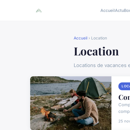
Accueil
Actu
Bo
Accueil
› Location
Location
Locations de vacances 
LOC
Com
Compr
compa
25 no