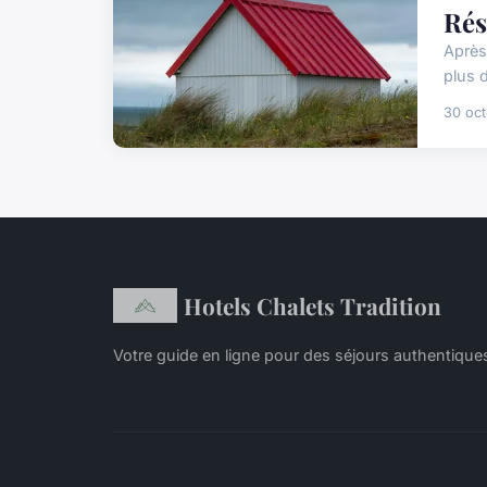
Rés
Après
plus d
30 oc
Hotels Chalets Tradition
Votre guide en ligne pour des séjours authentiqu