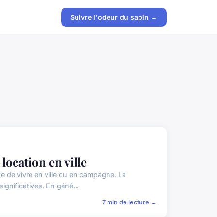
Suivre l'odeur du sapin →
ocation en ville
e de vivre en ville ou en campagne. La
gnificatives. En géné...
7 min de lecture →