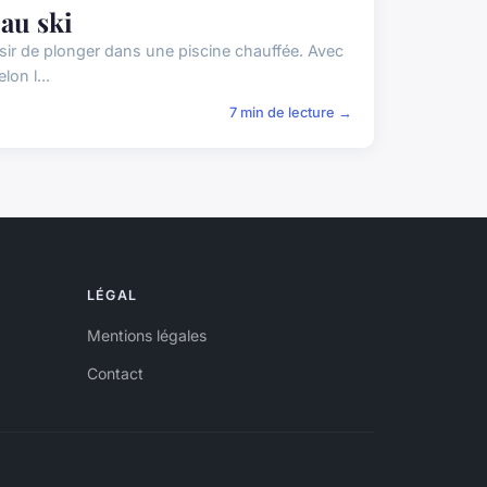
 au ski
aisir de plonger dans une piscine chauffée. Avec
lon l...
7 min de lecture →
LÉGAL
Mentions légales
Contact