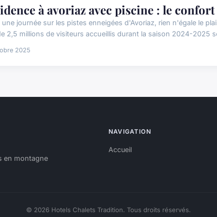
idence à avoriaz avec piscine : le confort
 une journée sur les pistes enneigées d'Avoriaz, rien n'égale le pl
e 2,5 millions de visiteurs accueillis durant la saison 2024-2025 se
tobre 2025
NAVIGATION
Accueil
es en montagne
© 2026 Hotels Chalets Tradition. Tous droits réservés.