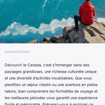
Accueil
›
Tourisme
TOURISME
Visiter le canada en vacances :
Découvrir le Canada, c’est s’immerger dans des
paysages grandioses, une richesse culturelle unique
une aventure à ne pas
et une diversité d’activités inoubliables. Que vous
manquer!
planifiiez un séjour citadin ou une aventure en pleine
nature, bien comprendre les formalités de voyage et
Soline
•
29 août 2025
•
3 min de lecture
les meilleures périodes vous garantit une expérience
fluide et mémorable. Préparez-vous à explorer ce