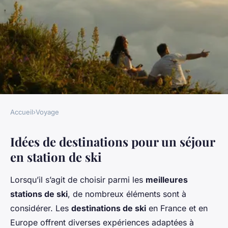
Accueil
›
Voyage
VOYAGE
Idées de destinations pour un séjour
Offrir un séjour en station de
en station de ski
ski : idées et conseils
Lorsqu’il s’agit de choisir parmi les
meilleures
Soline
•
25 novembre 2024
•
6 min de lecture
stations de ski
, de nombreux éléments sont à
considérer. Les
destinations de ski
en France et en
Europe offrent diverses expériences adaptées à